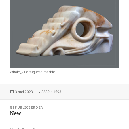
Whale_R Portuguese marble
Geplaatst
Volledige
3 mei 2023
2539 × 1693
op
grootte
Bericht
GEPUBLICEERD IN
navigatie
New