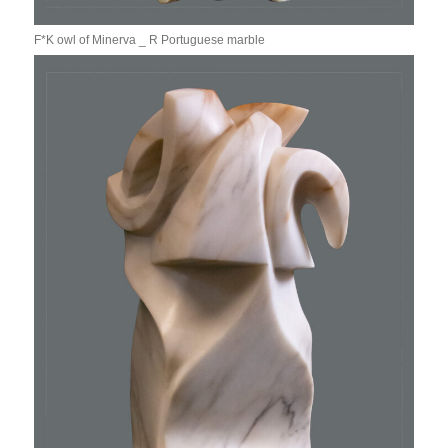
F*K owl of Minerva _ R Portuguese marble