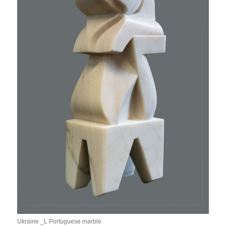
Ukraine _L Portuguese marble