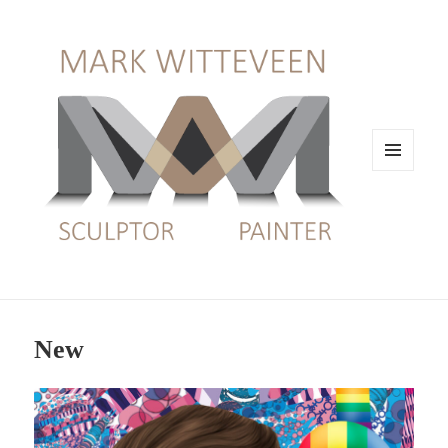
MENU
EN
WIDGETS
New