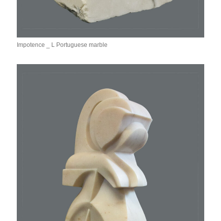
Impotence _ L Portuguese marble