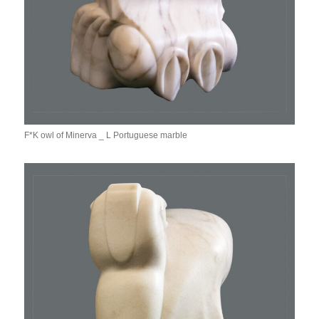
F*K owl of Minerva _ L Portuguese marble