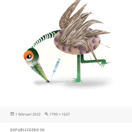
Geplaatst
Volledige
1 februari 2022
1799 × 1637
op
grootte
Bericht
GEPUBLICEERD IN