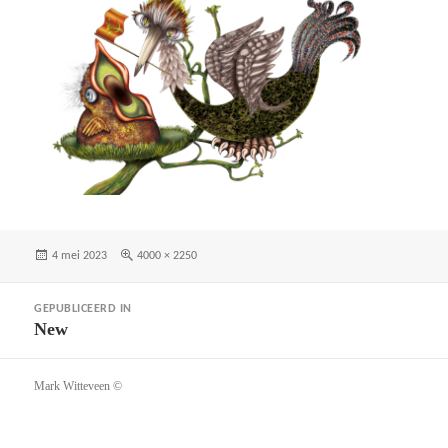
Geplaatst
Volledige
4 mei 2023
4000 × 2250
op
grootte
Bericht
GEPUBLICEERD IN
navigatie
New
Mark Witteveen ©