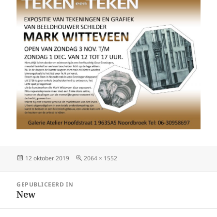
Geplaatst
Volledige
12 oktober 2019
2064 × 1552
op
grootte
Bericht
GEPUBLICEERD IN
navigatie
New