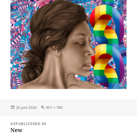
Geplaatst
Volledige
26 juni 2026
957 × 780
op
grootte
Bericht
GEPUBLICEERD IN
navigatie
New