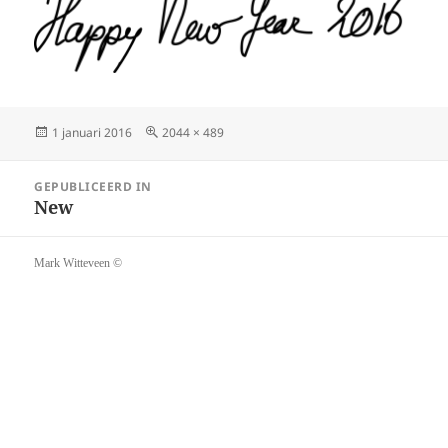
Geplaatst
Volledige
1 januari 2016
2044 × 489
op
grootte
Bericht
GEPUBLICEERD IN
navigatie
New
Mark Witteveen ©