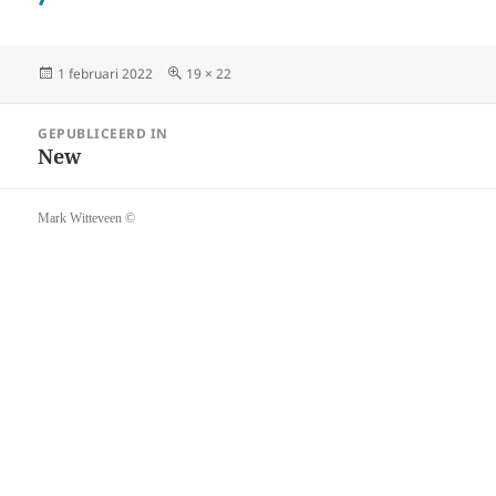
Geplaatst
Volledige
1 februari 2022
19 × 22
op
grootte
Bericht
GEPUBLICEERD IN
navigatie
New
Mark Witteveen ©