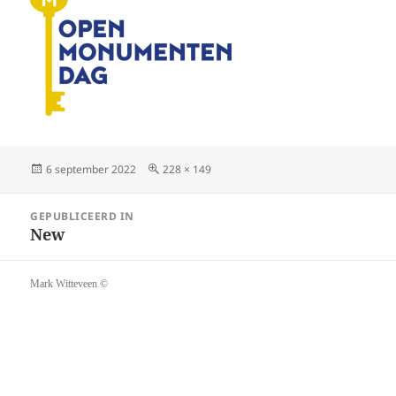
Geplaatst
Volledige
6 september 2022
228 × 149
op
grootte
Bericht
GEPUBLICEERD IN
navigatie
New
Mark Witteveen ©