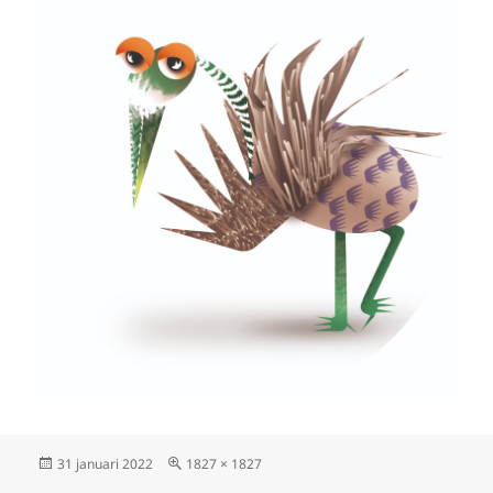
Geplaatst
Volledige
31 januari 2022
1827 × 1827
op
grootte