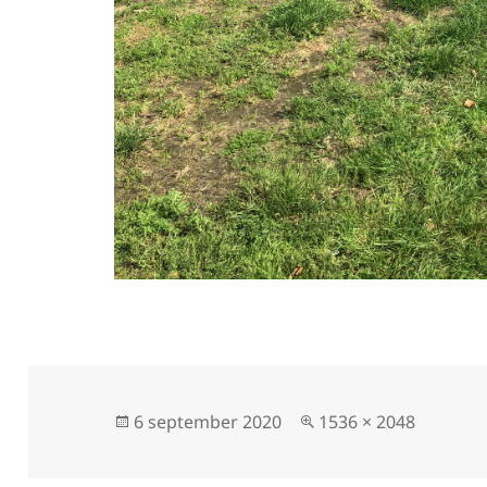
Geplaatst
Volledige
6 september 2020
1536 × 2048
op
grootte