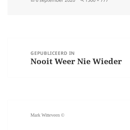
6 september 2020
1500 × 777
op
grootte
Bericht
navigatie
GEPUBLICEERD IN
Nooit Weer Nie Wieder
Mark Witteveen ©