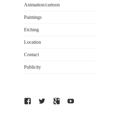
Animation/cartoon
Paintings
Etching
Location
Contact
Publicity
facebook
twitter
Google
Youtube
plus