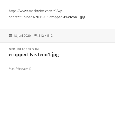
https://www.markwitteveen.nl/wp-
content/uploads/2015/03/cropped-FavIcon1.jpg
Geplaatst
Volledige
18 juni 2020
512 × 512
op
grootte
Bericht
GEPUBLICEERD IN
navigatie
cropped-FavIcon1.jpg
Mark Witteveen ©