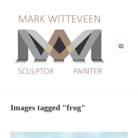
MENU
EN
WIDGETS
Images tagged "frog"